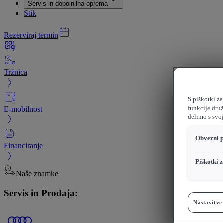
Servis in dopolnilna oprema
Stik
Rezerviraj termin
Tržnica
S piškotki z
E-mobilnost
funkcije dru
delimo s svoj
Obvezni p
Financiranje
Piškotki 
Naše znamke
Servis in Prodaja:
Nastavitve