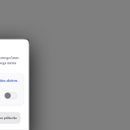
e, omogočamo
tnega mesta
dno aktiven
se piškotke