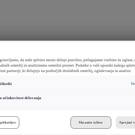
agotavljamo, da naše spletno mesto deluje pravilno, prilagajamo vsebino in oglas
žabnih omrežij in analiziramo omrežni promet. Podatke o vaši uporabi našega sple
imi partnerji, ki delujejo na področjih družabnih omrežij, oglaševanja in analize.
iškotki
Ve
za učinkovitost delovanja
 piškotkov
Shranite izbire
Sprejmi v